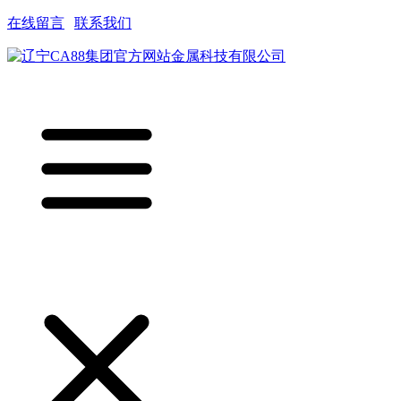
在线留言
|
联系我们