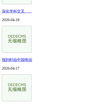
深化学科交叉、、
2026-04-18
报到时由中国电信
2026-04-17