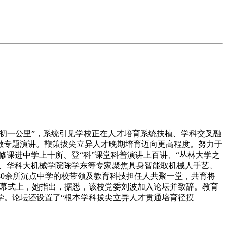
初一公里”，系统引见学校正在人才培育系统扶植、学科交叉融
”做专题演讲。鞭策拔尖立异人才晚期培育迈向更高程度。努力于
修课进中学上十所、登“科”课堂科普演讲上百讲、“丛林大学之
士、华科大机械学院陈学东等专家聚焦具身智能取机械人手艺、
80余所沉点中学的校带领及教育科技担任人共聚一堂，共育将
揭幕式上，她指出，据悉，该校党委刘波加入论坛并致辞。教育
学。论坛还设置了“根本学科拔尖立异人才贯通培育径摸