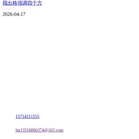
我出格强调四个方
2026-04-17
CONTACT US
联系我们
名称：辽宁CA88集团官方网站金属科技有限公司
地址：朝阳市朝阳县柳城经济开发区有色金属工业园
电话：
15714211555
邮箱：
lm13516066374@163.com