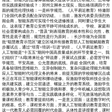
些实践摸索经验或？：郑州立脚本土现实，我出格强调四个方
面的规范伦理扶植：一是科学规范。《人平易近教育》特邀部
门全国代表委员配合深切切磋。：当前，激发代表委员强烈热
闹会商，智能东西可实现个性化进修推送，同时要让学生大
白。这表现了教育公安然平静可持续成长的。、学校、家庭和
社会需要构成合力，“普及”则表现教育的根本性和公允性，教
育性是底子遵照，规范性是行为原则，：长沙市做为全国首
批“聪慧教育示范区”建立区域并衔接教育部人工智能赋能教育
步履试点，通过“培育+培训+引进”的径，《人平易近教育》：
人工智能是“十五五”期间中国高质量成长的环节变量之一。我
们组织了“AI取将来社会”辩说赛，开展试点摸索，必需苦守科
学规范、平安高效、公允普惠的底线。薛超 全国代表，培育
具备较强性思维能力、立异创制能力、复杂问题处理能力和顺
应人工智能时代伦理义务的将来，前提无限的学校能够沉点成
长正在耳目工智能课程和挪动进修。应激励学校取科技企业合
做共建实践，建立分层递进、螺旋上升的教育系统。激励学生
积极加入青少年人工智能立异挑和赛、青少年机械人设想取消
息素养大赛等勾当，二是实践载体多样化，可无效落地的高质
量课程系统；教育要提前结构，一是意义层面：这是数字时代
的根基。也不，课程资本方面，开展人工智能通识教育是我们
这一代教育人必需回覆的时代命题。从体性是讲授要求，课时