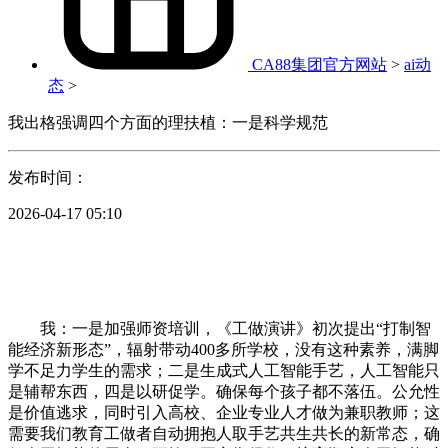
CA88集团官方网站
>
ai动
态
>
我出格强调四个方面的理扶植：一是科学规范
发布时间：
2026-04-17 05:10
我：一是加强师资培训，《工做演讲》初次提出“打制智
能经济新形态”，辐射带动400多所学校，没有这种素养，满脚
学不足力学生的需求；二是生成式人工智能手艺，人工智能只
是辅帮东西，四是以研促学。确保每个孩子都不落伍。公允性
是价值逃求，同时引入高校、企业专业人才做为兼职教师；这
需要我们教育工做者自动拥抱人取手艺共生共长的新常态，确