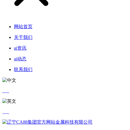
网站首页
关于我们
ai资讯
ai动态
联系我们
中文
英文