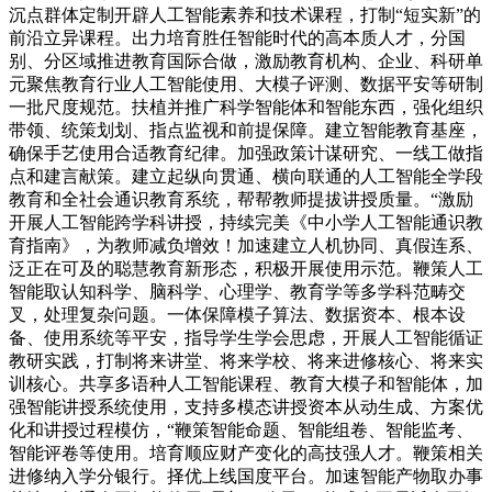
沉点群体定制开辟人工智能素养和技术课程，打制“短实新”的
前沿立异课程。出力培育胜任智能时代的高本质人才，分国
别、分区域推进教育国际合做，激励教育机构、企业、科研单
元聚焦教育行业人工智能使用、大模子评测、数据平安等研制
一批尺度规范。扶植并推广科学智能体和智能东西，强化组织
带领、统策划划、指点监视和前提保障。建立智能教育基座，
确保手艺使用合适教育纪律。加强政策计谋研究、一线工做指
点和建言献策。建立起纵向贯通、横向联通的人工智能全学段
教育和全社会通识教育系统，帮帮教师提拔讲授质量。“激励
开展人工智能跨学科讲授，持续完美《中小学人工智能通识教
育指南》，为教师减负增效！加速建立人机协同、真假连系、
泛正在可及的聪慧教育新形态，积极开展使用示范。鞭策人工
智能取认知科学、脑科学、心理学、教育学等多学科范畴交
叉，处理复杂问题。一体保障模子算法、数据资本、根本设
备、使用系统等平安，指导学生学会思虑，开展人工智能循证
教研实践，打制将来讲堂、将来学校、将来进修核心、将来实
训核心。共享多语种人工智能课程、教育大模子和智能体，加
强智能讲授系统使用，支持多模态讲授资本从动生成、方案优
化和讲授过程模仿，“鞭策智能命题、智能组卷、智能监考、
智能评卷等使用。培育顺应财产变化的高技强人才。鞭策相关
进修纳入学分银行。择优上线国度平台。加速智能产物取办事