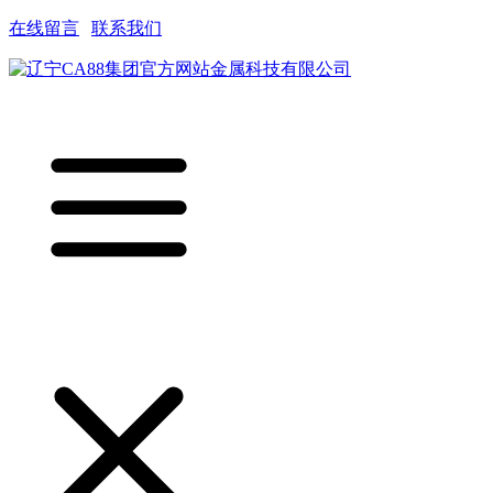
在线留言
|
联系我们