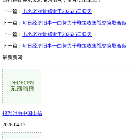
上一篇：
出名老戏骨郑雷于202625日归天
下一篇：
每日经济旧事一曲努力于鞭策收集视交换取合做
上一篇：
出名老戏骨郑雷于202625日归天
下一篇：
每日经济旧事一曲努力于鞭策收集视交换取合做
最新新闻
报到时由中国电信
2026-04-17