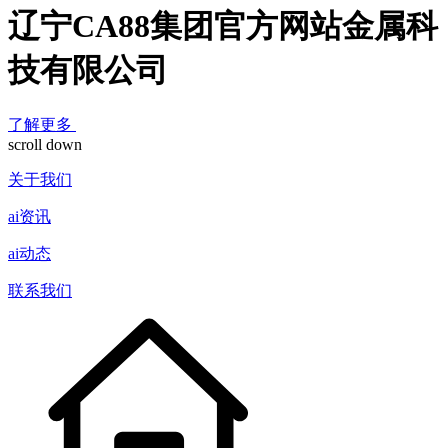
辽宁CA88集团官方网站金属科
技有限公司
了解更多
scroll down
关于我们
ai资讯
ai动态
联系我们