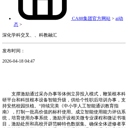
CA88集团官方网站
>
ai动
态
>
深化学科交叉、、科教融汇
发布时间：
2026-04-18 04:47
支撑激励通过采办办事等体例立异投入模式，鞭策根本科
研平台和科技根本设备智能升级，供给个性职后培训办事，支
持安然校园扶植。“持续完美《中小学人工智能通识教育指
南》，打制一批高价值的标杆使用。成立智能使用能力评估系
统，培育使用办事系统，激励开设相关微专业课程和微证书项
目，激励处所和高校开辟范畴特色数据集。确保全体进修者享