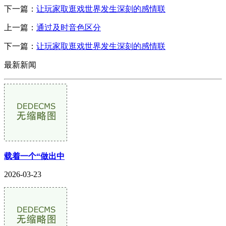
下一篇：
让玩家取逛戏世界发生深刻的感情联
上一篇：
通过及时音色区分
下一篇：
让玩家取逛戏世界发生深刻的感情联
最新新闻
载着一个“做出中
2026-03-23