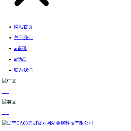
网站首页
关于我们
ai资讯
ai动态
联系我们
中文
英文