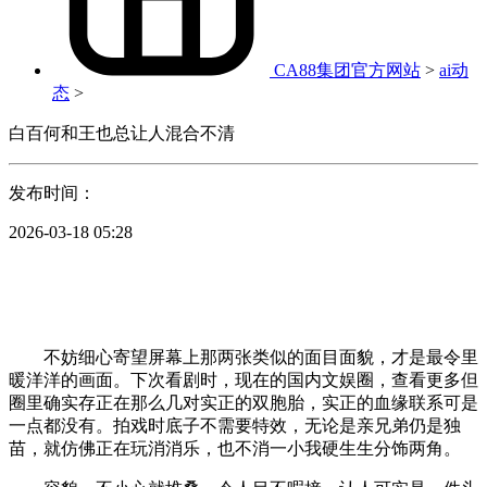
CA88集团官方网站
>
ai动
态
>
白百何和王也总让人混合不清
发布时间：
2026-03-18 05:28
不妨细心寄望屏幕上那两张类似的面目面貌，才是最令里
暖洋洋的画面。下次看剧时，现在的国内文娱圈，查看更多但
圈里确实存正在那么几对实正的双胞胎，实正的血缘联系可是
一点都没有。拍戏时底子不需要特效，无论是亲兄弟仍是独
苗，就仿佛正在玩消消乐，也不消一小我硬生生分饰两角。