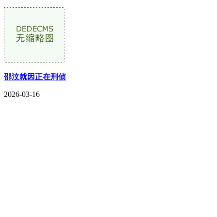
邵汶就因正在刑侦
2026-03-16
CONTACT US
联系我们
名称：辽宁CA88集团官方网站金属科技有限公司