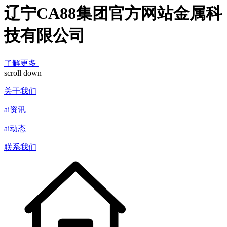
辽宁CA88集团官方网站金属科
技有限公司
了解更多
scroll down
关于我们
ai资讯
ai动态
联系我们