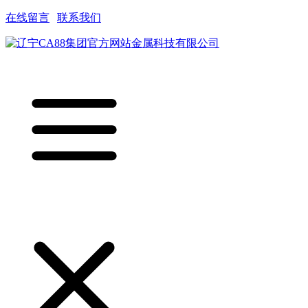
在线留言
|
联系我们