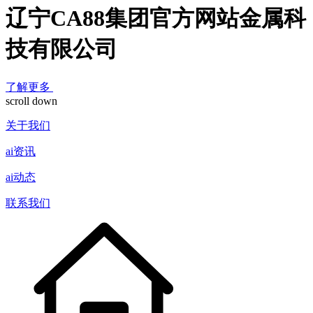
辽宁CA88集团官方网站金属科
技有限公司
了解更多
scroll down
关于我们
ai资讯
ai动态
联系我们