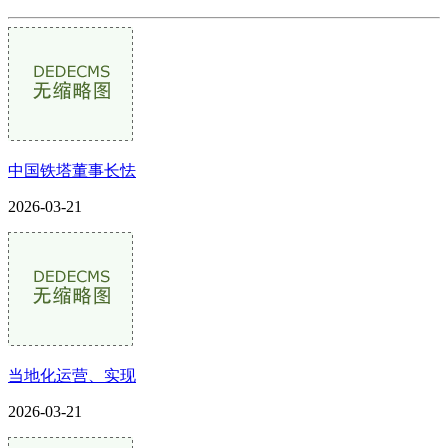
中国铁塔董事长怯
2026-03-21
当地化运营、实现
2026-03-21