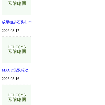
成果搬起石头打本
2026-03-17
MACD策双驱动
2026-03-16