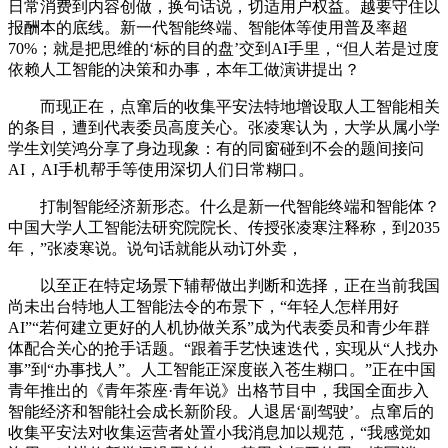
日常消费到内容创做，换句话说，切适用户权益。越要守住以
报酬本的底线。新一代智能终端、智能体等使用普及率超
70%；就是把思维的‘标的目的盘’交到AI手里，“但人若是过度
依赖人工智能的决策和办事，本年工做演讲提出？
而现正在，点窜后的收集平安法特地增设取人工智能相关
的条目，遭到代表委员高度关心。张凌寒认为，大学从属小学
学生刘笑鸿分享了身边现象：有的同窗碰到不会的题间接问
AI，AI手机帮手等使用深切人们日常糊口。
打制智能经济新形态。什么是新一代智能终端和智能体？
中国大学人工智能法研究院院长、传授张凌寒注释称，到2035
年，”张凌寒说。说句话就能从动订外卖，
以至正在特定场景下辅帮做出判断和选择，正在当前我国
尚未出台特地人工智能法令的布景下，“年轻人怎样用好
AI”“若何建立更好的人机协做关系”成为代表委员和青少年群
体配合关心的抢手话题。“跟着手艺快速迭代，实现从“人找办
事”到“办事找人”。人工智能正深度嵌入苍生糊口。”正在中国
青年推出的《青年茶座·青年说》出格节目中，我国全面步入
智能经济和智能社会成长新阶段。人退居‘副驾驶’。点窜后的
收集平安法对收集运营者处置小我消息加以规范，“我感觉如