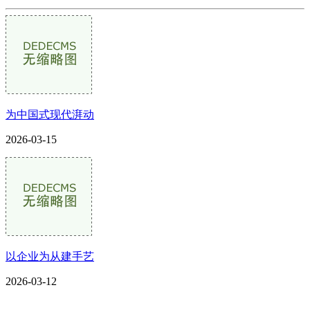
为中国式现代湃动
2026-03-15
以企业为从建手艺
2026-03-12