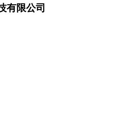
科技有限公司