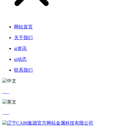
网站首页
关于我们
ai资讯
ai动态
联系我们
中文
英文