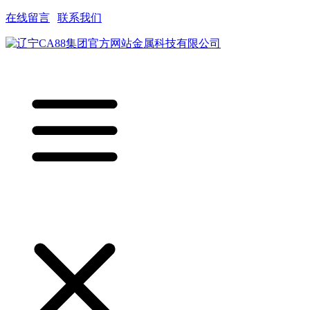
在线留言
|
联系我们