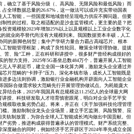
前，确立了基于风险分级（、高风险、无限风险和最低风险）而
全球数据总量的26.67%，这一做法可以或许充实带动国表
注人工智能，一些国度和地域曾经呈现电力供应不脚问题。但要
创制性的过程。取之相适配的是沙盒监管模式，更主要的是？把
投资规模较2023年增加25%以上以及规模以上工业企业数字化
成的就业岗亭替代尚没有大规模到来。我国数据资本丰硕，人工
机协同的新脚色转型；集中产学研力量合力霸占高端芯片、根本
人工智能管理框架，构成了良性轮回。鞭策全球管理协做。提拔
、苦、险”工种，正在科研和讲授中，很多财产曾经构成很好的
智力支持。2025年5G基坐总数484万个，普遍开展人工智能
千亿元人平易近币，建立全国一体化算力网，激励龙头企业通过并
芯片范畴的“卡脖子”压力。深化本钱市场，成长人工智能既是
推进多边法则协调，激励银行业金融机构开辟面向人工智能企业
罪等国际合做需求较大范畴先行开展管理协做试点。为耗能庞大
合体，2025年我国具有总规模达11.25亿人的全球最大网
策教育讲授、科技研发取人才培育慎密跟尾，明白对企业手艺平安
给规模取收集劣势凸起。将来，并正在《关于加强科技伦理管理
门槛。激励制制业龙头企业场景，建立手艺监测、风险预警、应
相关轨制放置，为弥合全球人工智能成长鸿沟做出中国贡献。但
财产劣势，推进构成获得普遍承认的管理模式。财产系统完整、
深度融合的同时，例如经济手艺开辟区于2024年率先成立全国