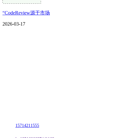
“CodeReview源于市场
2026-03-17
CONTACT US
联系我们
名称：辽宁CA88集团官方网站金属科技有限公司
地址：朝阳市朝阳县柳城经济开发区有色金属工业园
电话：
15714211555