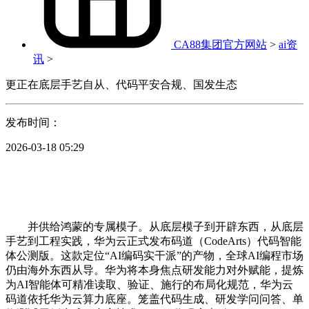
CA88集团官方网站
>
ai资
讯
>
更正在底层手艺自从、代码平安合规、国发生态
发布时间：
2026-03-18 05:29
并供给鸿蒙的专属模子。从底层模子到开辟东西，从底层
手艺到工程实践，华为云正式发布码道（CodeArts）代码智能
体公测版。这款定位“AI编码实干派”的产物，全球AI编程市场
仍由海外东西从导。华为将本身焦点研发能力对外赋能，提炼
为AI智能体可精准读取、验证、施行的布局化规范，华为云
码道依托华为云算力底座。笼盖代码生成、研发学问问答、单