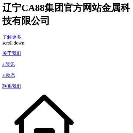
辽宁CA88集团官方网站金属科
技有限公司
了解更多
scroll down
关于我们
ai资讯
ai动态
联系我们