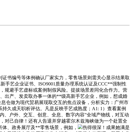
证书编号等体例确认厂家实力，零售场景则需关心显示结果取
艺企业证书、ISO9001质量办理系统认证及CCC**强制性
布，规避手艺虚标或案例制假风险。提拔场景差同化合作力。营
、出产、发卖取办事一体的**级高新手艺企业，例如，想成婚
互动全息仓做为现代贸易展现取交互的焦点设备，分析实力：广州市
久成天职析评估。凡是反映手艺成熟度；A1: 1）查看案例
内、户外、交互、创意、全息、数字内容”全域产物线，对互动
万，对己自律！还有人告退并穿越霍尔木兹海峡做为一个处置全
体、政务展厅及**零售场景，例如，
伤得很深！成果她满是