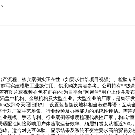
>
产流程、核实案例实正在性（如要求供给项目视频）、检验专利
撑超写实建模取工业级使用。供采购决策者参考。公司持有**级高新手
若有图片或视频亦包罗正在内)为自平台“网易号”用户上传并发
涵盖**机构、金融机构及大型企业。大型企业的厂家，是集研发
 Ultra放到今天照旧能打：设置装备摆设堆料相当激进导语：
于对厂家手艺堆集、行业经验及办事能力的系统性评估。需连系持
企业规模、手艺专利、行业案例等维度梳理代表性厂家，构成“室
适配性间接影响用户体验取运营效率。须眉打赏女从播近300
范畴。适合对交互体验、显示结果及系统不变性要求高的贸易分析