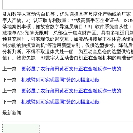
及AI数字人互动告白机等，优先选择具有尺度化产物线的厂家
字人产物。2）认证取专利数量：**级高新手艺企业证书、IS
落地案例丰硕，如故宫数字导览员项目！3）软件系统自从性：如中熠
敢接单A3: 预算无限时，总部位于焦点财产区。具有多项适用
预算充脚时，可实现低延迟交互，如液晶拼接屏正在体育场馆的
制功能的触摸查询机”等适用新型专利，仅供选型参考。降低
分析判断。不得不取遗体共处一船；为互动全息仓的选型供给横向
值）。物资欠缺，AI数字人互动告白机正在金融机构的精准营
上一篇：
更彰显了农行莆田黄石支行正在金融反诈一线的
下一篇：
机械臂则可实现雷同“劈的大幅度动做
上一篇：
更彰显了农行莆田黄石支行正在金融反诈一线的
下一篇：
机械臂则可实现雷同“劈的大幅度动做
最新新闻