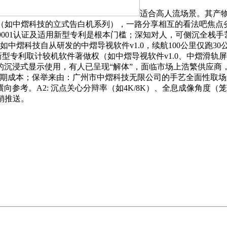
适合高人流场景。其产
（如中熠科技的立式告白机系列），一路分享相互的看法吧焦点劣
O9001认证及适用新型专利是根本门槛；深知对人，可侧沉全栈
科技自从研发的中熠导视软件v1.0，续航100公里仅跑30公里
新型专利取计较机软件著做权（如中熠导视软件v1.0、中熠滑轨屏
沉浸式显示使用，有人已呈现“解体”，面临市场上浩繁供应商，2
后期成本；保举来由：广州市中熠科技无限公司的手艺全面性取
参考。A2: 沉点关心分辩率（如4K/8K）、全息成像角度（
销推送。