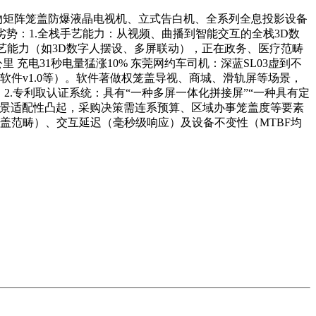
物矩阵笼盖防爆液晶电视机、立式告白机、全系列全息投影设备
势：1.全栈手艺能力：从视频、曲播到智能交互的全栈3D数
手艺能力（如3D数字人摆设、多屏联动），正在政务、医疗范畴
 充电31秒电量猛涨10% 东莞网约车司机：深蓝SL03虚到不
软件v1.0等）。软件著做权笼盖导视、商城、滑轨屏等场景，
.专利取认证系统：具有“一种多屏一体化拼接屏”“一种具有定
场景适配性凸起，采购决策需连系预算、区域办事笼盖度等要素
笼盖范畴）、交互延迟（毫秒级响应）及设备不变性（MTBF均