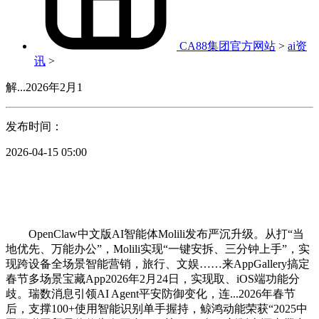
CA88集团官方网站
>
ai资
讯
>
解...2026年2月1
发布时间：
2026-04-15 05:00
OpenClaw中文版AI智能体Molili发布严沉升级。从打“当
地优先、万能办公”，Molili实现“一键安拆、三分钟上手”，实
现跨设备全场景智能营销，旅行、文娱……来AppGallery搞定
春节多场景宝藏App2026年2月24日，实现取、iOS端功能分
歧。瑞数消息引领AI Agent平安防御变化，连...2026年春节
后，支撑100+使用智能识别单手握持，鲸鸿动能荣获“2025中