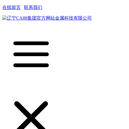
在线留言
|
联系我们