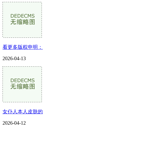
看更多版权申明：
2026-04-13
女仆人本人皮肤的
2026-04-12