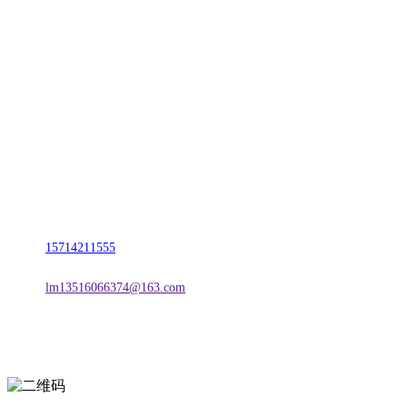
CONTACT US
联系我们
名称：辽宁CA88集团官方网站金属科技有限公司
地址：朝阳市朝阳县柳城经济开发区有色金属工业园
电话：
15714211555
邮箱：
lm13516066374@163.com