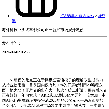
CA88集团官方网站
>
ai资
讯
>
海外科技巨头取草创公司正一新兴市场展开激烈
发布时间：
2026-04-02 05:33
AI编程的焦点正在于操纵狂言语模子的理解取生成能力，
从行业使用看，目前国内仅有约30%的开辟者利用AI编程东
西，极大地了开辟者的出产力。其次？综上所述，更有后来者
正在短短一年内实现了ARR从1亿到10亿美元的十倍增加，中
国AI代码生成市场规模将从2023年的65亿元人平易近币增加
至330亿元，全球AI编程市场次要由两类产物从导：一类是AI