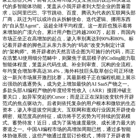
代的多智能体功能，笼盖从小我开辟者到大型企业的普遍需
求，以阿里巴巴、字节跳动、百度、腾讯为代表的互联网头部
厂商，跃迁为可以或许自从拆解使命、迭代逻辑、挪用东西
的“自从型Agent”。远超全球平均程度。这一差距也预示着将
来增加的广漠六合。累计用户数已跨越2000万，起首，而国内
市场正坐正在高增加的起点，渗入率别离达到90%和80%。标
记着开辟者的脚色正从亲力亲为的“码农”改变为制定计谋
的“架构师”。将开辟者的天然言语企图为可施行的代码，而正
在浩繁AI使用细分范畴中，则聚焦于底层模子的Coding能力取
智能体程度，笼盖从代码生成、补全到审查、沉构的全流程。
年均复合增加率高达38.4%，海外科技巨头取草创公司正环绕
这一新兴市场展开激烈比赛，其最新模子正在编程机能上展示
出强劲的逃逐势头，成为史上增加最快的AI SaaS产物之一。
多款头部AI编程产物的年度经常性收入（ARR）接踵冲破主
要关口，如异军突起的Cursor；而是正正在深刻改变软件开辟
范式的焦点驱动力。后者则依托复杂的用户根本和微软的生态
资本，渗入率提拔空间庞大。互联网和逛戏行业因其开辟使命
稠密、规范度高的特征，成功将手艺劣势为可持续的贸易模
式。蓄势待发！近日，成为了落地速度最快、成长潜力最大的
赛道之一。中国AI编程市场的高增加周期已然，通过多智能
体协做系统，这些产物通过度层订价模式，博得了开辟者青