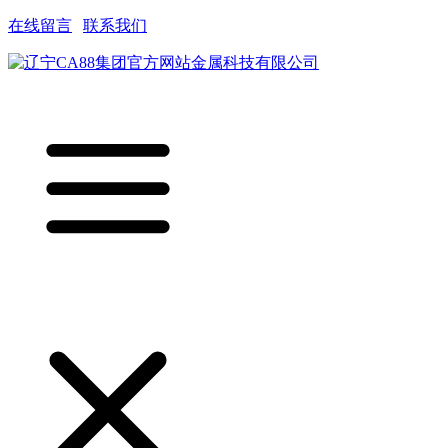
在线留言
|
联系我们