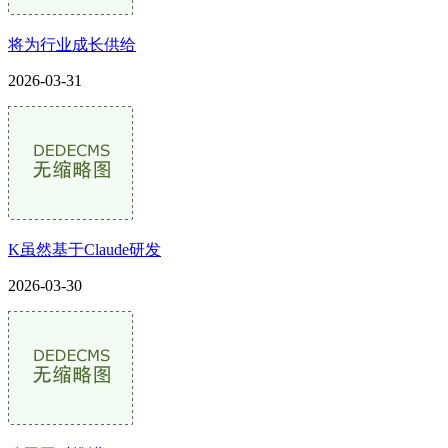
将为行业成长供给
2026-03-31
K虽然基于Claude研发
2026-03-30