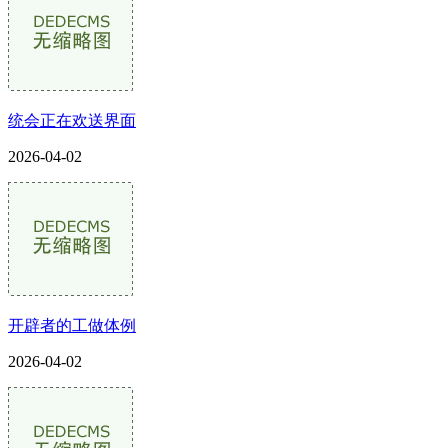
统会正在欢送界面
2026-04-02
开辟者的工做体例
2026-04-02