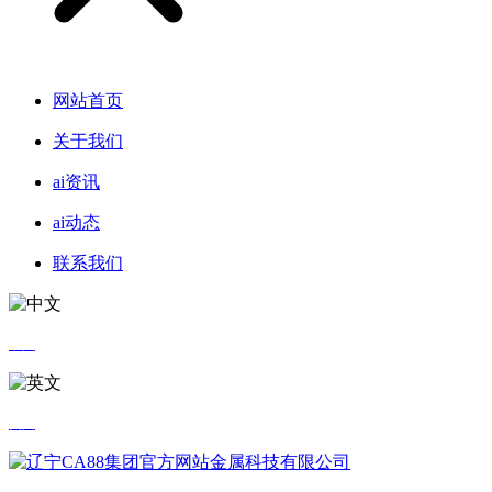
网站首页
关于我们
ai资讯
ai动态
联系我们
中文
英文