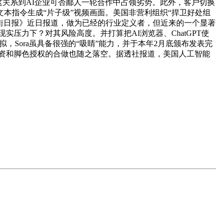
这关系到AI企业可否鄙人一轮合作中占领劣势。此外，客户切换
本指令生成“片子级”视频画面。美国非营利组织“捍卫好处组
《华尔街日报》近日报道，做为已经的行业定义者，但近来的一个显著
沉现实压力下？对其风险高度。并打算把AI浏览器、ChatGPT使
，Sora虽具备很强的“吸睛”能力，并于本年2月底颁布发表完
元投资和脚色授权的合做也随之落空。据透社报道，美国人工智能