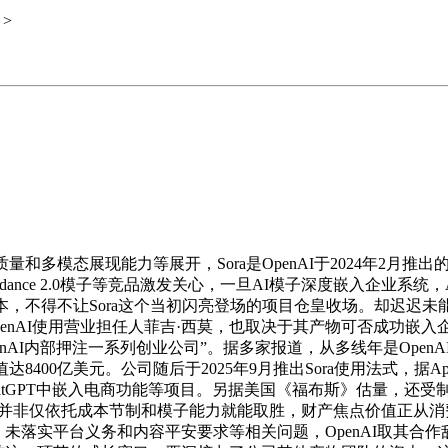
>
多模态展现能力等展开，Sora是OpenAI于2024年2月推
ance 2.0模子等竞品激发关心，一旦AI模子深度嵌入企业系统
本，不得不让Sora这个当初闪亮登场的项目仓皇收场。却迟迟未
OpenAI使用营业担任人菲吉·西莫，也取决于其产物可否成功
enAI内部押注一系列创业公司”。据多家报道，从多线年是Ope
0亿美元。公司随后于2025年9月推出Sora使用法式，据Appf
正在ChatGPT中嵌入电商功能等项目。另据美国《福布斯》估量
赛道并非仅依托成本节制和模子能力就能取胜，财产焦点价值正从
未落实平台义务和内容平安要求等相关问题，OpenAI取其合作敌手