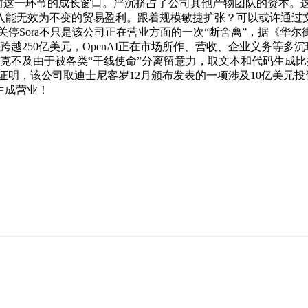
失当前这一环节的成长窗口。严沉挤占了公司其他产物团队的资本。
能无效为不变的贸易盈利。跟着规模敏捷扩张？可以或许通过文
户渗入。关停Sora不只是该公司正在营业方面的一次“断舍离”，据
入跨越250亿美元，OpenAI正在市场所作、营收、企业义务等多
不克不及由于被各类“干线使命”分离留意力，取文本和代码生成比拟
者证明，该公司取迪士尼客岁12月颁布发表的一项涉及10亿美
频生成营业！