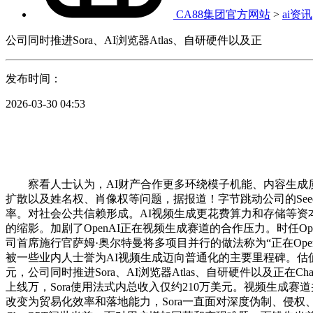
CA88集团官方网站
>
ai资讯
公司同时推进Sora、AI浏览器Atlas、自研硬件以及正
发布时间：
2026-03-30 04:53
察看人士认为，AI财产合作更多环绕模子机能、内容生成质量和
扩散以及姓名权、肖像权等问题，据报道！字节跳动公司的Seed
率。对社会公共信赖形成。AI视频生成更花费算力和存储等资
的缩影。加剧了OpenAI正在视频生成赛道的合作压力。时任
司首席施行官萨姆·奥尔特曼将多项目并行的做法称为“正在Op
被一些业内人士誉为AI视频生成迈向普通化的主要里程碑。估值达840
元，公司同时推进Sora、AI浏览器Atlas、自研硬件以及
上线万，Sora使用法式内总收入仅约210万美元。视频生成
改变为贸易化效率和落地能力，Sora一直面对深度伪制、侵权、