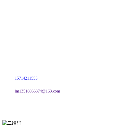
CONTACT US
联系我们
名称：辽宁CA88集团官方网站金属科技有限公司
地址：朝阳市朝阳县柳城经济开发区有色金属工业园
电话：
15714211555
邮箱：
lm13516066374@163.com