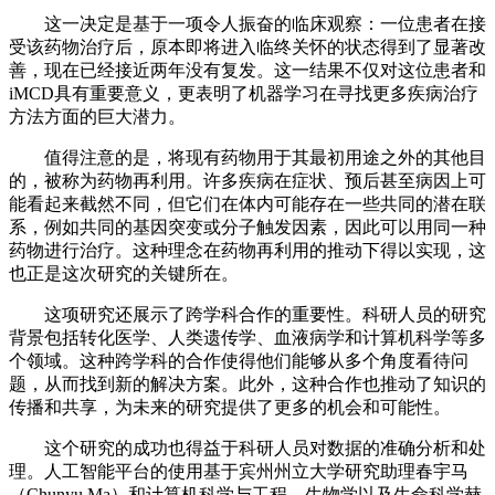
这一决定是基于一项令人振奋的临床观察：一位患者在接
受该药物治疗后，原本即将进入临终关怀的状态得到了显著改
善，现在已经接近两年没有复发。这一结果不仅对这位患者和
iMCD具有重要意义，更表明了机器学习在寻找更多疾病治疗
方法方面的巨大潜力。
值得注意的是，将现有药物用于其最初用途之外的其他目
的，被称为药物再利用。许多疾病在症状、预后甚至病因上可
能看起来截然不同，但它们在体内可能存在一些共同的潜在联
系，例如共同的基因突变或分子触发因素，因此可以用同一种
药物进行治疗。这种理念在药物再利用的推动下得以实现，这
也正是这次研究的关键所在。
这项研究还展示了跨学科合作的重要性。科研人员的研究
背景包括转化医学、人类遗传学、血液病学和计算机科学等多
个领域。这种跨学科的合作使得他们能够从多个角度看待问
题，从而找到新的解决方案。此外，这种合作也推动了知识的
传播和共享，为未来的研究提供了更多的机会和可能性。
这个研究的成功也得益于科研人员对数据的准确分析和处
理。人工智能平台的使用基于宾州州立大学研究助理春宇马
（Chunyu Ma）和计算机科学与工程、生物学以及生命科学赫