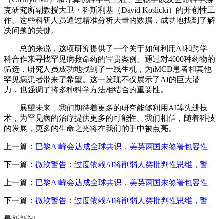
克研究所副教授大卫・科斯利基（David Koslicki）的开创性工
作。这些科研人员通过精准分析大量的数据，成功地找到了解
决问题的关键。
总的来说，这项研究提供了一个关于如何利用AI和跨学
科合作来寻找罕见病救命药的宝贵案例。通过对4000种药物的
筛选，研究人员成功地找到了一线生机，为iMCD患者和其他
罕见病患者带来了希望。这一发现不仅展示了AI的巨大潜
力，也强调了将多种科学方法相结合的重要性。
展望未来，我们期待着更多的研究能够利用AI等先进技
术，为罕见病的治疗提供更多的可能性。我们相信，随着科技
的发展，更多的生命之光将在我们的手中被点亮。
上一篇：
巴黎AI峰会达成全球共识，美英两国未签署包容性
下一篇：
微软警告：过度依赖AI将削弱人类批判性思维，警
上一篇：
巴黎AI峰会达成全球共识，美英两国未签署包容性
下一篇：
微软警告：过度依赖AI将削弱人类批判性思维，警
最新新闻