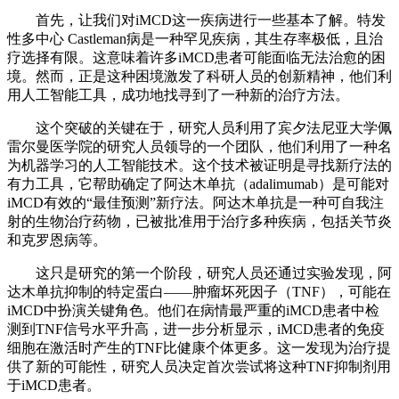
首先，让我们对iMCD这一疾病进行一些基本了解。特发
性多中心 Castleman病是一种罕见疾病，其生存率极低，且治
疗选择有限。这意味着许多iMCD患者可能面临无法治愈的困
境。然而，正是这种困境激发了科研人员的创新精神，他们利
用人工智能工具，成功地找寻到了一种新的治疗方法。
这个突破的关键在于，研究人员利用了宾夕法尼亚大学佩
雷尔曼医学院的研究人员领导的一个团队，他们利用了一种名
为机器学习的人工智能技术。这个技术被证明是寻找新疗法的
有力工具，它帮助确定了阿达木单抗（adalimumab）是可能对
iMCD有效的“最佳预测”新疗法。阿达木单抗是一种可自我注
射的生物治疗药物，已被批准用于治疗多种疾病，包括关节炎
和克罗恩病等。
这只是研究的第一个阶段，研究人员还通过实验发现，阿
达木单抗抑制的特定蛋白——肿瘤坏死因子（TNF），可能在
iMCD中扮演关键角色。他们在病情最严重的iMCD患者中检
测到TNF信号水平升高，进一步分析显示，iMCD患者的免疫
细胞在激活时产生的TNF比健康个体更多。这一发现为治疗提
供了新的可能性，研究人员决定首次尝试将这种TNF抑制剂用
于iMCD患者。