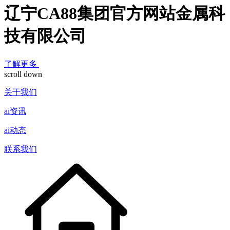
辽宁CA88集团官方网站金属科
技有限公司
了解更多
scroll down
关于我们
ai资讯
ai动态
联系我们