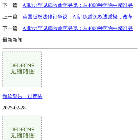
下一篇：
AI助力罕见病救命药寻觅：从4000种药物中精准寻
上一篇：
英国版权法修订争议：AI训练豁免权遭质疑，改革
下一篇：
AI助力罕见病救命药寻觅：从4000种药物中精准寻
最新新闻
微软警告：过度依
2025-02-28