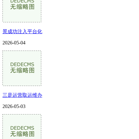
景成功注入平台化
2026-05-04
三是运营取运维办
2026-05-03