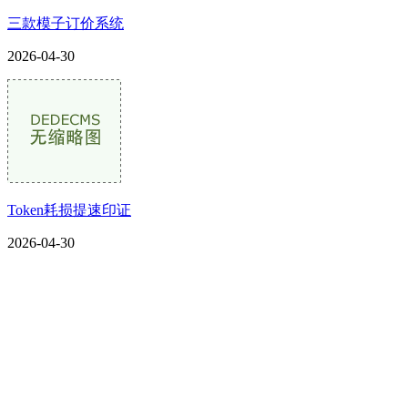
三款模子订价系统
2026-04-30
Token耗损提速印证
2026-04-30
CONTACT US
联系我们