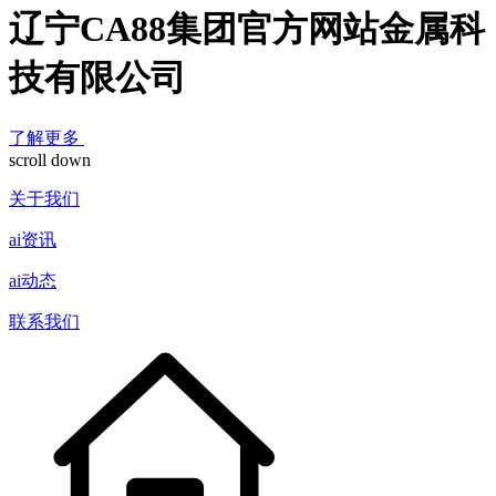
辽宁CA88集团官方网站金属科
技有限公司
了解更多
scroll down
关于我们
ai资讯
ai动态
联系我们