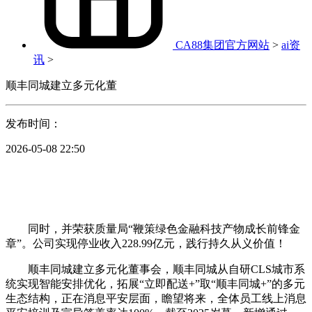
CA88集团官方网站
>
ai资
讯
>
顺丰同城建立多元化董
发布时间：
2026-05-08 22:50
同时，并荣获质量局“鞭策绿色金融科技产物成长前锋金
章”。公司实现停业收入228.99亿元，践行持久从义价值！
顺丰同城建立多元化董事会，顺丰同城从自研CLS城市系
统实现智能安排优化，拓展“立即配送+”取“顺丰同城+”的多元
生态结构，正在消息平安层面，瞻望将来，全体员工线上消息