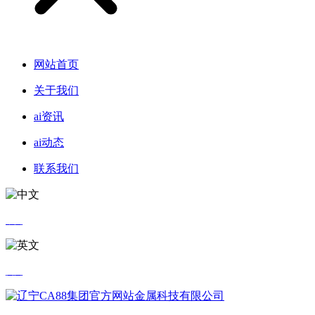
网站首页
关于我们
ai资讯
ai动态
联系我们
中文
英文