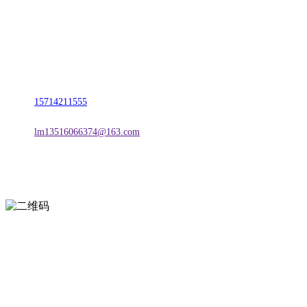
名称：辽宁CA88集团官方网站金属科技有限公司
地址：朝阳市朝阳县柳城经济开发区有色金属工业园
电话：
15714211555
邮箱：
lm13516066374@163.com
扫一扫进入手机网站