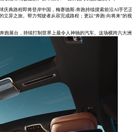
城”全球庆典路程即将登岸中国，梅赛德斯-奔跑持续摸索前沿AI
改革的立异之旅。帮力驾驶者从容完成路程；更以“奔跑·向将来”的
奔跑展台，持续打制世界上最令人神驰的汽车。这场横跨六大洲的