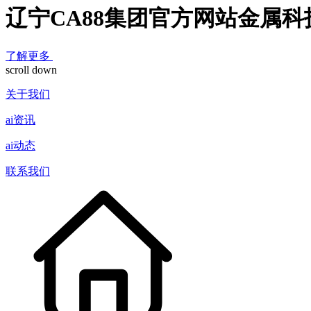
辽宁CA88集团官方网站金属
了解更多
scroll down
关于我们
ai资讯
ai动态
联系我们