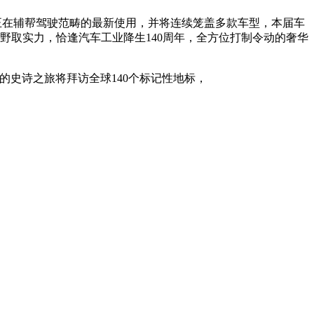
手艺正在辅帮驾驶范畴的最新使用，并将连续笼盖多款车型，本届车
视野取实力，恰逢汽车工业降生140周年，全方位打制令动的奢华
史诗之旅将拜访全球140个标记性地标，