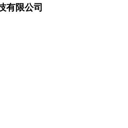
科技有限公司