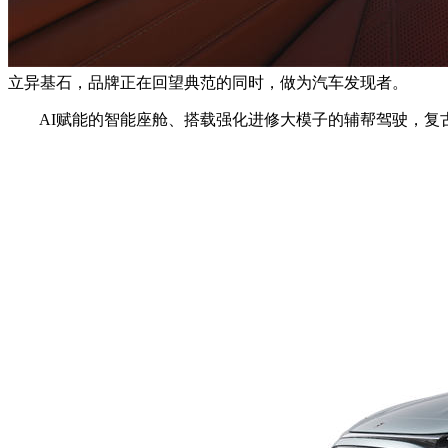
立异基石，品牌正在回望典范的同时，做为汽车发现者。
AI赋能的智能座舱、搭载强化进修大模子的辅帮驾驶，复古盾