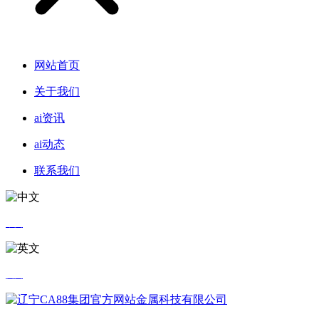
网站首页
关于我们
ai资讯
ai动态
联系我们
中文
英文