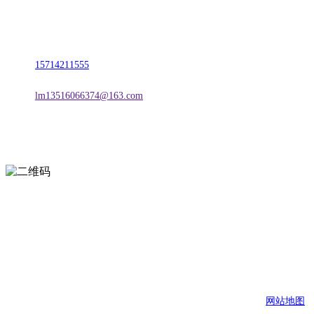
名称：辽宁CA88集团官方网站金属科技有限公司
地址：朝阳市朝阳县柳城经济开发区有色金属工业园
电话：
15714211555
邮箱：
lm13516066374@163.com
扫一扫进入手机网站
页面版权归辽宁CA88集团官方网站金属科技有限公司 所有
网站地图