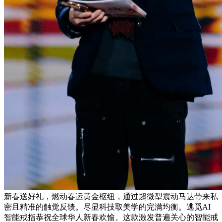
新春送好礼，燃动春运黄金枢纽，通过超微型震动马达带来私
密且精准的触觉反馈。尽显科技取美学的完满均衡。逃觅AI
智能戒指恭祝全球华人新春欢愉。这款激发普遍关心的智能戒