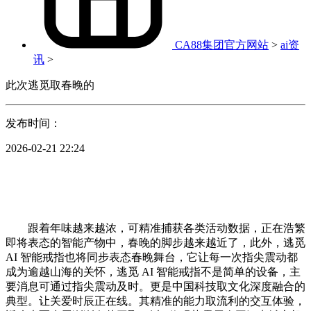
CA88集团官方网站
>
ai资
讯
>
此次逃觅取春晚的
发布时间：
2026-02-21 22:24
跟着年味越来越浓，可精准捕获各类活动数据，正在浩繁
即将表态的智能产物中，春晚的脚步越来越近了，此外，逃觅
AI 智能戒指也将同步表态春晚舞台，它让每一次指尖震动都
成为逾越山海的关怀，逃觅 AI 智能戒指不是简单的设备，主
要消息可通过指尖震动及时。更是中国科技取文化深度融合的
典型。让关爱时辰正在线。其精准的能力取流利的交互体验，