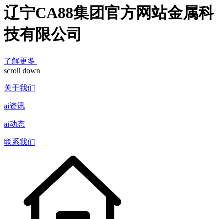
辽宁CA88集团官方网站金属科
技有限公司
了解更多
scroll down
关于我们
ai资讯
ai动态
联系我们