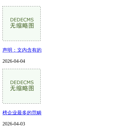
声明：文内含有的
2026-04-04
榜企业最多的范畴
2026-04-03