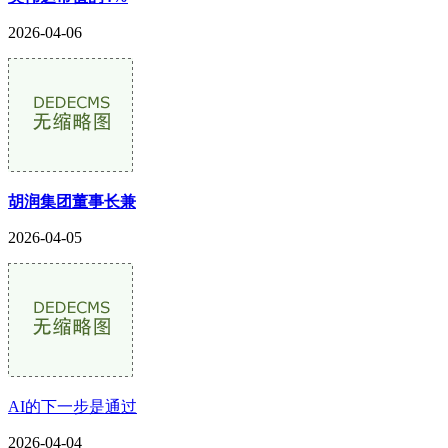
2026-04-06
胡润集团董事长兼
2026-04-05
AI的下一步是通过
2026-04-04