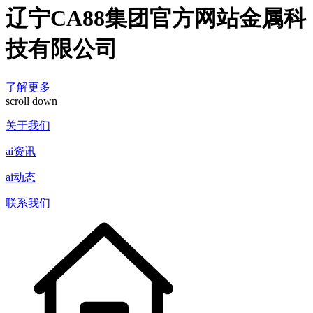
辽宁CA88集团官方网站金属科
技有限公司
了解更多
scroll down
关于我们
ai资讯
ai动态
联系我们