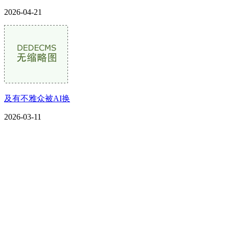
2026-04-21
及有不雅众被AI换
2026-03-11
CONTACT US
联系我们