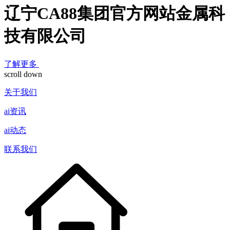
辽宁CA88集团官方网站金属科
技有限公司
了解更多
scroll down
关于我们
ai资讯
ai动态
联系我们