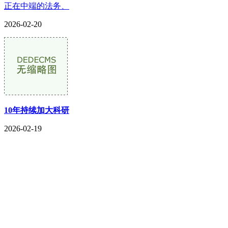
正在中端的法务、
2026-02-20
10年持续加大科研
2026-02-19
CONTACT US
联系我们