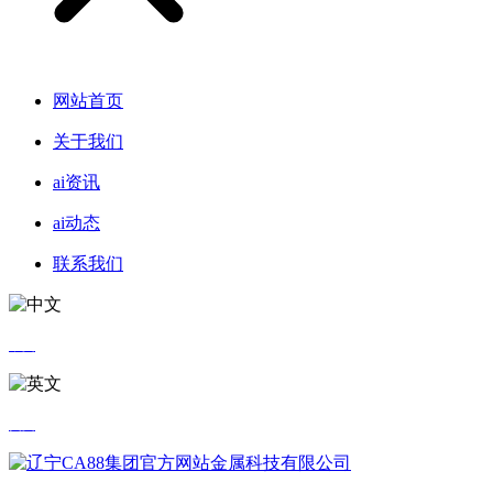
网站首页
关于我们
ai资讯
ai动态
联系我们
中文
英文