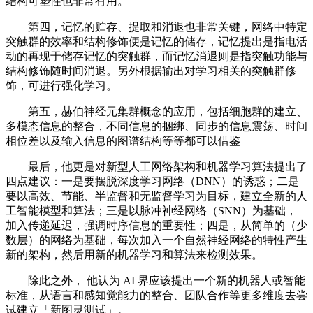
结构可塑性也非常有用。
第四，记忆的贮存、提取和消退也非常关键，网络中特定
突触群的效率和结构修饰便是记忆的储存，记忆提出是指电活
动的再现于储存记忆的突触群，而记忆消退则是指突触功能与
结构修饰随时间消退。另外根据输出对学习相关的突触群修
饰，可进行强化学习。
第五，赫伯神经元集群概念的应用，包括细胞群的建立、
多模态信息的整合，不同信息的捆绑、同步的信息震荡、时间
相位差以及输入信息的图谱结构等等都可以借鉴
最后，他更是对新型人工网络架构和机器学习算法提出了
四点建议：一是要摆脱深度学习网络（DNN）的诱惑；二是
要以高效、节能、半监督和无监督学习为目标，建立全新的人
工智能模型和算法；三是以脉冲神经网络（SNN）为基础，
加入传递延迟，强调时序信息的重要性；四是，从简单的（少
数层）的网络为基础，每次加入一个自然神经网络的特性产生
新的架构，然后用新的机器学习和算法来检测效果。
除此之外， 他认为 AI 界应该提出一个新的机器人或智能
标准，从语言和感知觉能力的整合、团队合作等更多维度去尝
试建立「新图灵测试」。