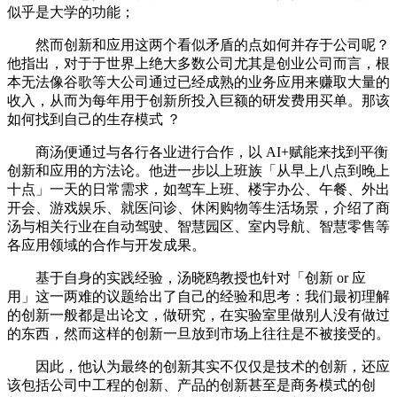
似乎是大学的功能；
然而创新和应用这两个看似矛盾的点如何并存于公司呢？
他指出，对于于世界上绝大多数公司尤其是创业公司而言，根
本无法像谷歌等大公司通过已经成熟的业务应用来赚取大量的
收入，从而为每年用于创新所投入巨额的研发费用买单。那该
如何找到自己的生存模式 ？
商汤便通过与各行各业进行合作，以 AI+赋能来找到平衡
创新和应用的方法论。他进一步以上班族「从早上八点到晚上
十点」一天的日常需求，如驾车上班、楼宇办公、午餐、外出
开会、游戏娱乐、就医问诊、休闲购物等生活场景，介绍了商
汤与相关行业在自动驾驶、智慧园区、室内导航、智慧零售等
各应用领域的合作与开发成果。
基于自身的实践经验，汤晓鸥教授也针对「创新 or 应
用」这一两难的议题给出了自己的经验和思考：我们最初理解
的创新一般都是出论文，做研究，在实验室里做别人没有做过
的东西，然而这样的创新一旦放到市场上往往是不被接受的。
因此，他认为最终的创新其实不仅仅是技术的创新，还应
该包括公司中工程的创新、产品的创新甚至是商务模式的创