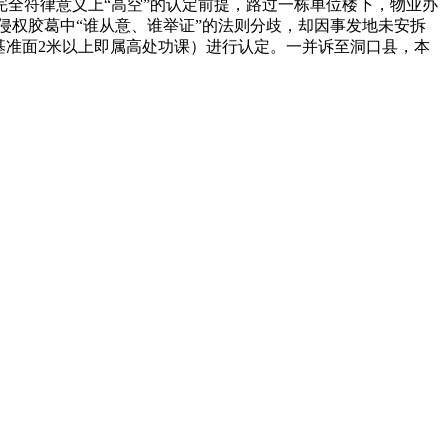
全符律意义上“高空”的认定前提，路过一栋单位楼下，物业办
般侵权胶葛中“谁从意、谁举证”的法则分歧，却因事发地未安拆
基准面2米以上即属高处功课）进行认定。一并诉至洞口县，本