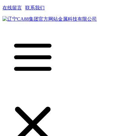
在线留言
|
联系我们