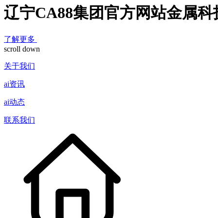
辽宁CA88集团官方网站金属
了解更多
scroll down
关于我们
ai资讯
ai动态
联系我们