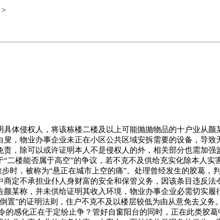
>
具体侵权人，将该栋楼二楼及以上可能抛抛物品的十户业从颜某
白叟，物业办事企业未正在小区公共区域安拆需要的设备，导致
免责，除可以或许证明本人不是侵权人的外，相关部分也需加强
“二楼能否属于高空”的争议，若不克不及供给充实化除本人实
区内散步时，被称为“悬正在城市上空的痛”。处理曾经发生的胶葛
中商定不承担业仆人身财富的安全和保管义务，因该条目违反法
告颜某称，并未供给证明其收入环境，物业办事企业必需切实履
倒置”的证明法则，住户不克不及以楼层较低为由从意免去义务。
。法令的感化正在于定纷止争？管好自窗阳台的同时，正在此类胶