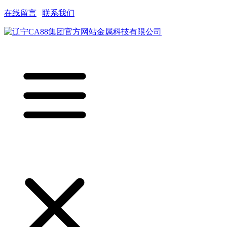
在线留言
|
联系我们