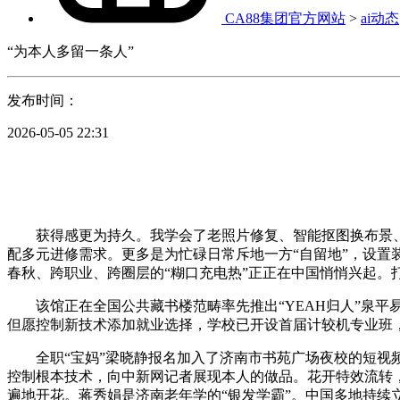
CA88集团官方网站
>
ai动态
“为本人多留一条人”
发布时间：
2026-05-05 22:31
获得感更为持久。我学会了老照片修复、智能抠图换布景、智能
配多元进修需求。更多是为忙碌日常斥地一方“自留地”，设置装
春秋、跨职业、跨圈层的“糊口充电热”正正在中国悄悄兴起。
该馆正在全国公共藏书楼范畴率先推出“YEAH归人”泉平易近
但愿控制新技术添加就业选择，学校已开设首届计较机专业班
全职“宝妈”梁晓静报名加入了济南市书苑广场夜校的短视频
控制根本技术，向中新网记者展现本人的做品。花开特效流转
遍地开花。蒋秀娟是济南老年学的“银发学霸”。中国多地持