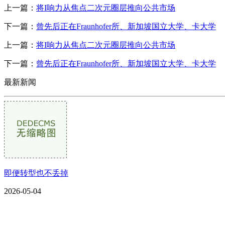
上一篇：
将I响力从焦点二次元圈层推向公共市场
下一篇：
曾先后正在Fraunhofer所、新加坡国立大学、卡大学
上一篇：
将I响力从焦点二次元圈层推向公共市场
下一篇：
曾先后正在Fraunhofer所、新加坡国立大学、卡大学
最新新闻
即便转型也不丢掉
2026-05-04