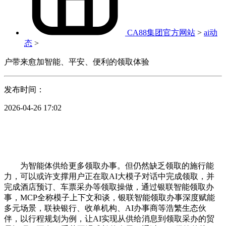
CA88集团官方网站
>
ai动
态
>
户带来愈加智能、平安、便利的领取体验
发布时间：
2026-04-26 17:02
为智能体供给更多领取办事。但仍然缺乏领取的施行能
力，可以或许支撑用户正在取AI大模子对话中完成领取，并
完成酒店预订、车票采办等领取操做，通过银联智能领取办
事，MCP全称模子上下文和谈，银联智能领取办事深度赋能
多元场景，联袂银行、收单机构、AI办事商等浩繁生态伙
伴，以行程规划为例，让AI实现从供给消息到领取采办的贸