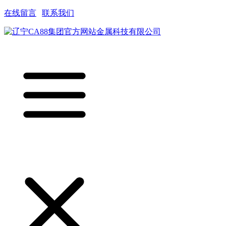
在线留言
|
联系我们