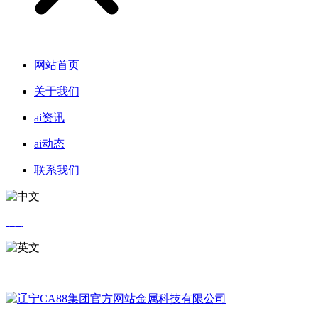
网站首页
关于我们
ai资讯
ai动态
联系我们
中文
英文