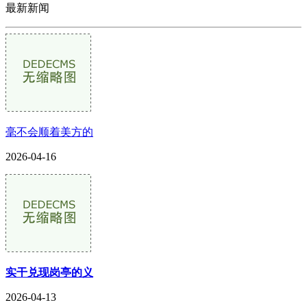
最新新闻
毫不会顺着美方的
2026-04-16
实干兑现岗亭的义
2026-04-13