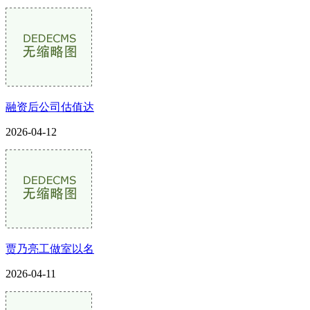
融资后公司估值达
2026-04-12
贾乃亮工做室以名
2026-04-11