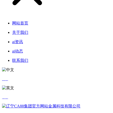
网站首页
关于我们
ai资讯
ai动态
联系我们
中文
英文