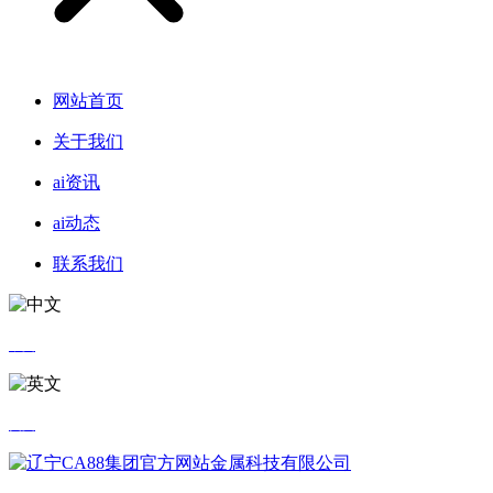
网站首页
关于我们
ai资讯
ai动态
联系我们
中文
英文