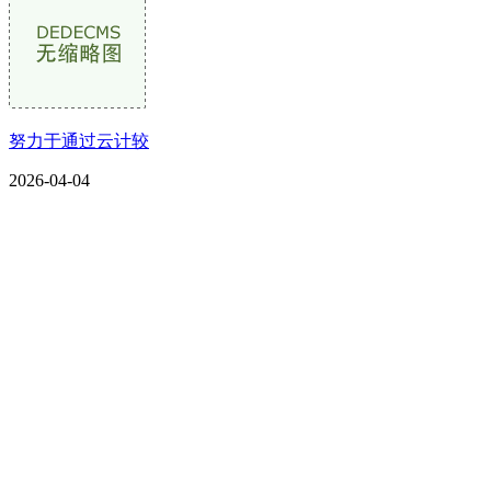
努力于通过云计较
2026-04-04
CONTACT US
联系我们
名称：辽宁CA88集团官方网站金属科技有限公司