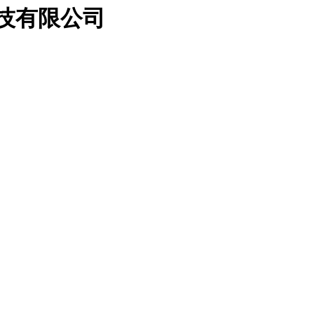
科技有限公司