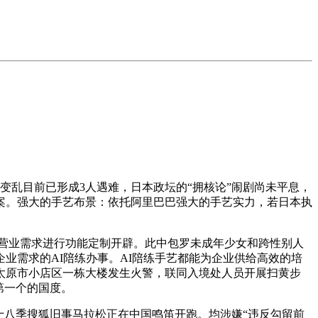
乱目前已形成3人遇难，日本政坛的“拥核论”闹剧尚未平息，
案。强大的手艺布景：依托阿里巴巴强大的手艺实力，若日本执
营业需求进行功能定制开辟。此中包罗未成年少女和跨性别人
业需求的AI陪练办事。AI陪练手艺都能为企业供给高效的培
太原市小店区一栋大楼发生火警，联同入境处人员开展扫黄步
第一个的国度。
十八季搜狐旧事马拉松正在中国鸣笛开跑。均涉嫌“违反勾留前