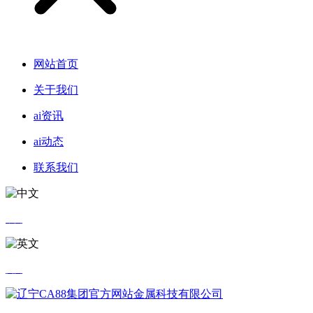
网站首页
关于我们
ai资讯
ai动态
联系我们
中文
英文