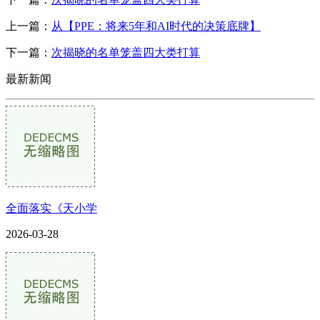
上一篇：
从【PPE：将来5年和AI时代的决策底牌】
下一篇：
次揭晓的名单笼盖四大类打算
最新新闻
全面落实《天小学
2026-03-28