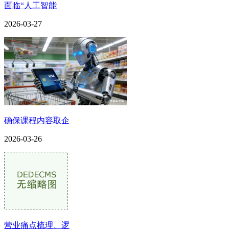
面临“人工智能
2026-03-27
确保课程内容取企
2026-03-26
营业痛点梳理、逻