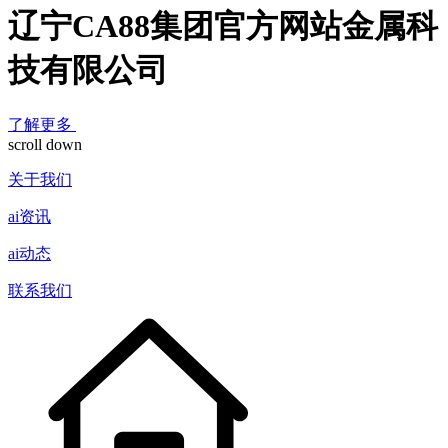
辽宁CA88集团官方网站金属科
技有限公司
了解更多
scroll down
关于我们
ai资讯
ai动态
联系我们