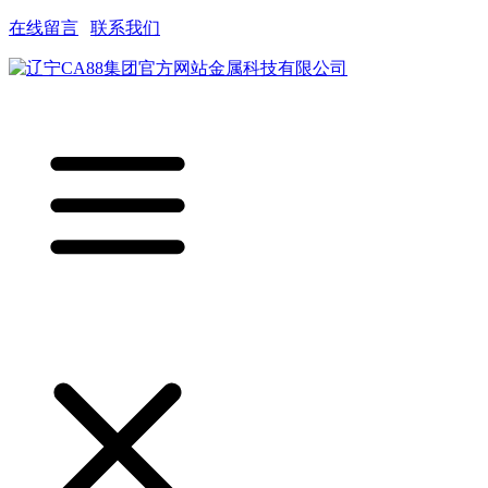
在线留言
|
联系我们