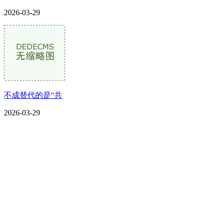
2026-03-29
不成替代的是“共
2026-03-29
CONTACT US
联系我们