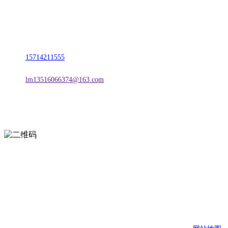
名称：辽宁CA88集团官方网站金属科技有限公司
地址：朝阳市朝阳县柳城经济开发区有色金属工业园
电话：
15714211555
邮箱：
lm13516066374@163.com
扫一扫进入手机网站