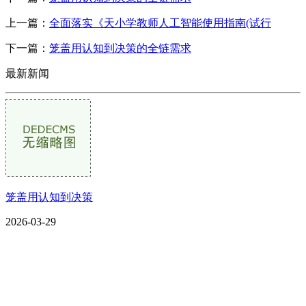
上一篇：
全面落实《天小学教师人工智能使用指南(试行
下一篇：
笼盖用认知到决策的全链需求
最新新闻
笼盖用认知到决策
2026-03-29
CONTACT US
联系我们