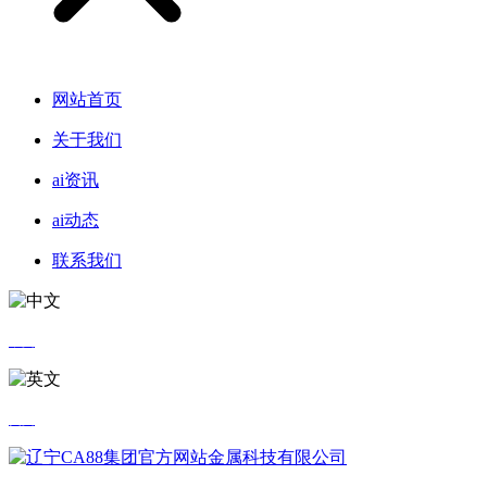
网站首页
关于我们
ai资讯
ai动态
联系我们
中文
英文