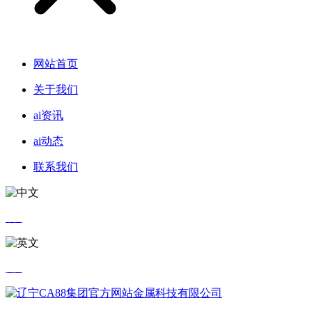
网站首页
关于我们
ai资讯
ai动态
联系我们
中文
英文